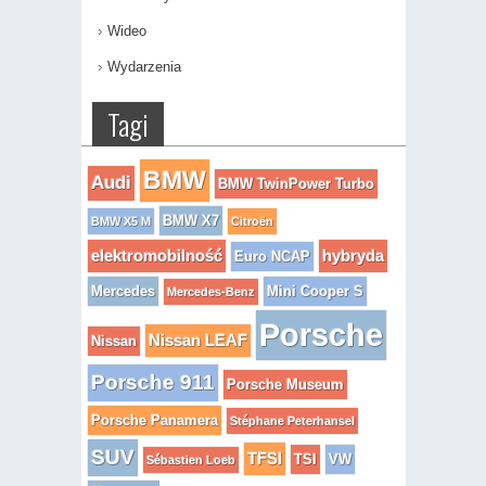
Wideo
Wydarzenia
Tagi
BMW
Audi
BMW TwinPower Turbo
BMW X7
BMW X5 M
Citroën
elektromobilność
hybryda
Euro NCAP
Mercedes
Mini Cooper S
Mercedes-Benz
Porsche
Nissan LEAF
Nissan
Porsche 911
Porsche Museum
Porsche Panamera
Stéphane Peterhansel
SUV
TFSI
TSI
VW
Sébastien Loeb