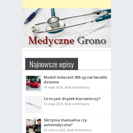
Najnowsze wpisy
Model Indecent 005 ujrzał światło
dzienne
do
24 maja 2024,
Brak komentarzy
Model
Indecent
Co to jest drążek kierowniczy?
005
ujrzał
do
13 maja 2024,
Brak komentarzy
światło
Co
dzienne
to
jest
drążek
Skrzynia manualna czy
kierowniczy?
automatyczna?
do
20 marca 2023,
Brak komentarzy