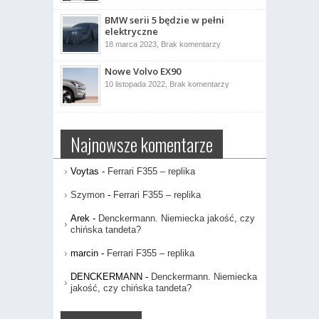
Skrzynia
manualna
BMW serii 5 będzie w pełni
czy
automatyczna?
elektryczne
do
18 marca 2023,
Brak komentarzy
BMW
serii
Nowe Volvo EX90
5
będzie
do
10 listopada 2022,
Brak komentarzy
w
Nowe
pełni
Volvo
elektryczne
EX90
Najnowsze komentarze
Voytas
-
Ferrari F355 – replika
Szymon
-
Ferrari F355 – replika
Arek
-
Denckermann. Niemiecka jakość, czy
chińska tandeta?
marcin
-
Ferrari F355 – replika
DENCKERMANN
-
Denckermann. Niemiecka
jakość, czy chińska tandeta?