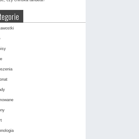
tegorie
awostki
o
isy
e
oszenia
onat
ady
mowane
ony
t
nologia