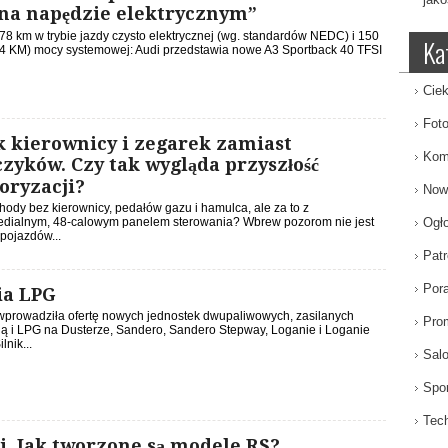
na napędzie elektrycznym”
78 km w trybie jazdy czysto elektrycznej (wg. standardów NEDC) i 150
Ka
4 KM) mocy systemowej: Audi przedstawia nowe A3 Sportback 40 TFSI
Ciek
Fot
k kierownicy i zegarek zamiast
Kom
zyków. Czy tak wygląda przyszłość
oryzacji?
Now
ody bez kierownicy, pedałów gazu i hamulca, ale za to z
edialnym, 48-calowym panelem sterowania? Wbrew pozorom nie jest
Ogł
 pojazdów...
Patr
Por
ia LPG
wprowadziła ofertę nowych jednostek dwupaliwowych, zasilanych
Pro
ą i LPG na Dusterze, Sandero, Sandero Stepway, Loganie i Loganie
lnik...
Sal
Spor
Tech
i. Jak tworzone są modele RS?