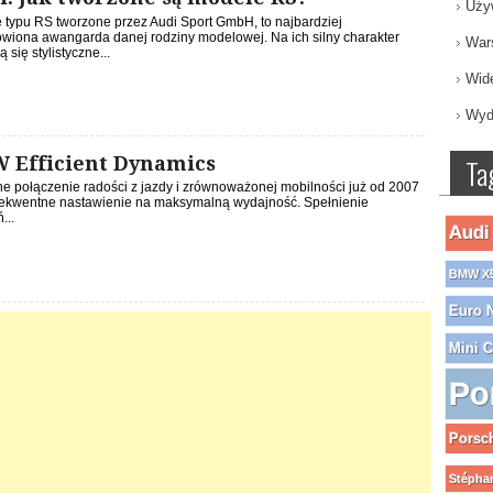
Uży
 typu RS tworzone przez Audi Sport GmbH, to najbardziej
owiona awangarda danej rodziny modelowej. Na ich silny charakter
War
ą się stylistyczne...
Wid
Wyd
 Efficient Dynamics
Ta
ne połączenie radości z jazdy i zrównoważonej mobilności już od 2007
sekwentne nastawienie na maksymalną wydajność. Spełnienie
...
Audi
BMW X
Euro 
Mini 
Po
Porsc
Stéphan