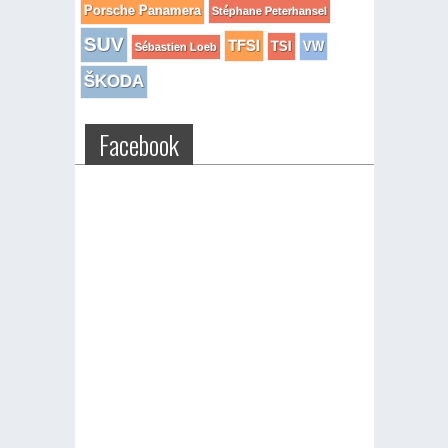
Porsche Panamera
Stéphane Peterhansel
SUV
TFSI
TSI
VW
Sébastien Loeb
ŠKODA
Facebook