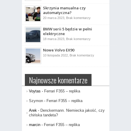
jest
drążek
Skrzynia manualna czy
kierowniczy?
automatyczna?
do
20 marca 2023,
Brak komentarzy
Skrzynia
manualna
BMW serii 5 będzie w pełni
czy
automatyczna?
elektryczne
do
18 marca 2023,
Brak komentarzy
BMW
serii
Nowe Volvo EX90
5
będzie
do
10 listopada 2022,
Brak komentarzy
w
Nowe
pełni
Volvo
elektryczne
EX90
Najnowsze komentarze
Voytas
-
Ferrari F355 – replika
Szymon
-
Ferrari F355 – replika
Arek
-
Denckermann. Niemiecka jakość, czy
chińska tandeta?
marcin
-
Ferrari F355 – replika