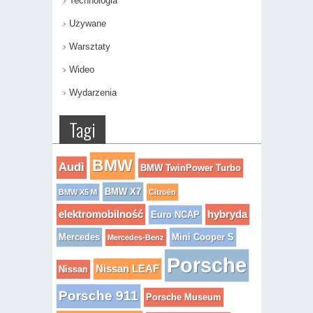
Technologia
Używane
Warsztaty
Wideo
Wydarzenia
Tagi
BMW
Audi
BMW TwinPower Turbo
BMW X7
BMW X5 M
Citroën
elektromobilność
hybryda
Euro NCAP
Mercedes
Mini Cooper S
Mercedes-Benz
Porsche
Nissan LEAF
Nissan
Porsche 911
Porsche Museum