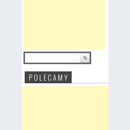
P O L E C A M Y