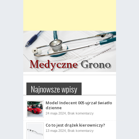
Najnowsze wpisy
Model Indecent 005 ujrzał światło
dzienne
do
24 maja 2024,
Brak komentarzy
Model
Indecent
Co to jest drążek kierowniczy?
005
ujrzał
do
13 maja 2024,
Brak komentarzy
światło
Co
dzienne
to