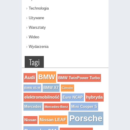
Technologia
Używane
Warsztaty
Wideo
Wydarzenia
Tagi
BMW
Audi
BMW TwinPower Turbo
BMW X7
BMW X5 M
Citroën
elektromobilność
hybryda
Euro NCAP
Mercedes
Mini Cooper S
Mercedes-Benz
Porsche
Nissan LEAF
Nissan