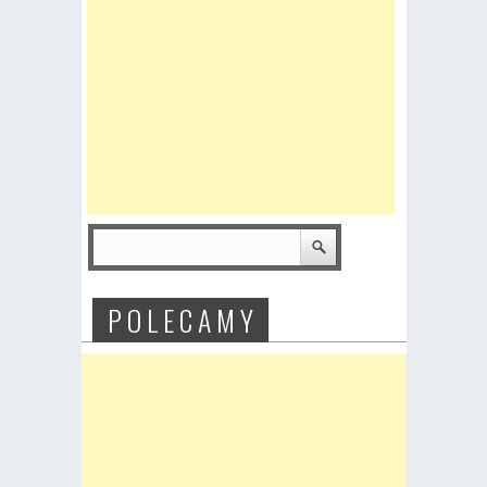
P O L E C A M Y