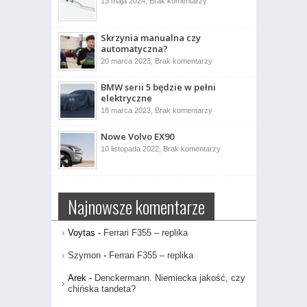
do
13 maja 2024,
Brak komentarzy
światło
Co
dzienne
to
jest
drążek
Skrzynia manualna czy
kierowniczy?
automatyczna?
do
20 marca 2023,
Brak komentarzy
Skrzynia
manualna
BMW serii 5 będzie w pełni
czy
automatyczna?
elektryczne
do
18 marca 2023,
Brak komentarzy
BMW
serii
Nowe Volvo EX90
5
będzie
do
10 listopada 2022,
Brak komentarzy
w
Nowe
pełni
Volvo
elektryczne
EX90
Najnowsze komentarze
Voytas
-
Ferrari F355 – replika
Szymon
-
Ferrari F355 – replika
Arek
-
Denckermann. Niemiecka jakość, czy
chińska tandeta?