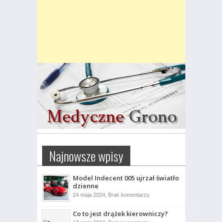
Najnowsze wpisy
Model Indecent 005 ujrzał światło
dzienne
do
24 maja 2024,
Brak komentarzy
Model
Indecent
Co to jest drążek kierowniczy?
005
ujrzał