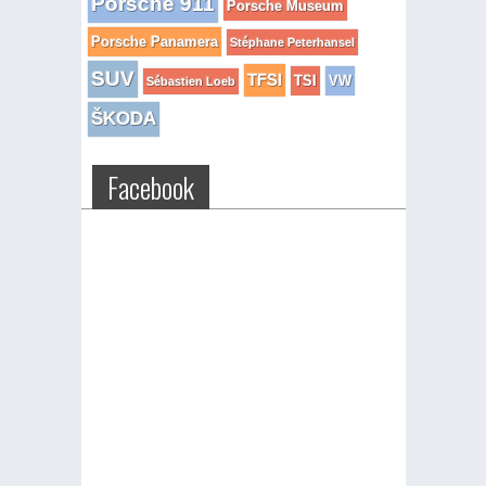
Porsche 911
Porsche Museum
Porsche Panamera
Stéphane Peterhansel
SUV
TFSI
TSI
VW
Sébastien Loeb
ŠKODA
Facebook