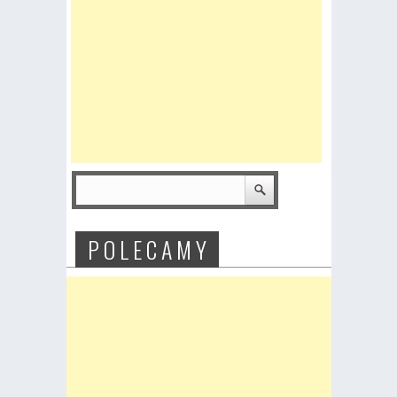
P O L E C A M Y