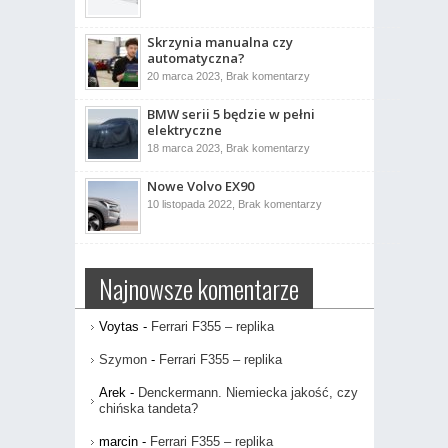
dzienne
to
jest
drążek
Skrzynia manualna czy
kierowniczy?
automatyczna?
do
20 marca 2023,
Brak komentarzy
Skrzynia
manualna
BMW serii 5 będzie w pełni
czy
automatyczna?
elektryczne
do
18 marca 2023,
Brak komentarzy
BMW
serii
Nowe Volvo EX90
5
będzie
do
10 listopada 2022,
Brak komentarzy
w
Nowe
pełni
Volvo
elektryczne
EX90
Najnowsze komentarze
Voytas
-
Ferrari F355 – replika
Szymon
-
Ferrari F355 – replika
Arek
-
Denckermann. Niemiecka jakość, czy
chińska tandeta?
marcin
-
Ferrari F355 – replika