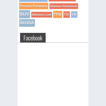
Porsche Panamera
Stéphane Peterhansel
SUV
TFSI
TSI
VW
Sébastien Loeb
ŠKODA
Facebook