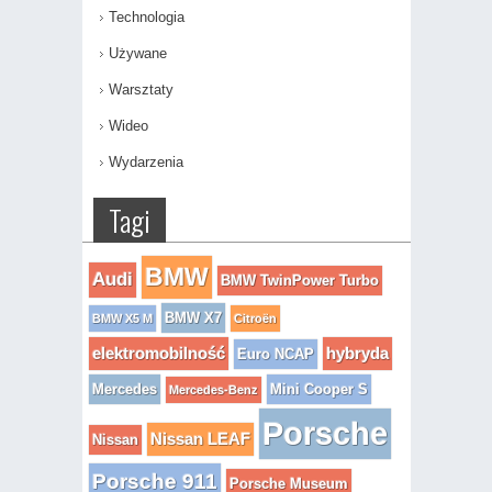
Technologia
Używane
Warsztaty
Wideo
Wydarzenia
Tagi
BMW
Audi
BMW TwinPower Turbo
BMW X7
BMW X5 M
Citroën
elektromobilność
hybryda
Euro NCAP
Mercedes
Mini Cooper S
Mercedes-Benz
Porsche
Nissan LEAF
Nissan
Porsche 911
Porsche Museum