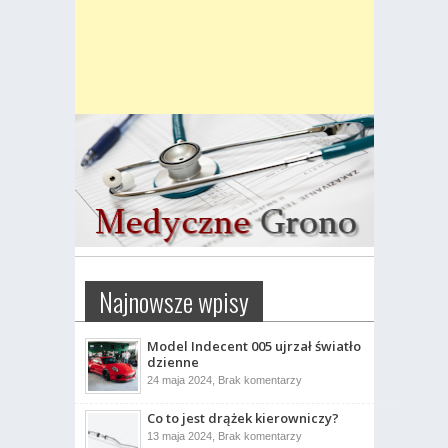
Najnowsze wpisy
Model Indecent 005 ujrzał światło
dzienne
do
24 maja 2024,
Brak komentarzy
Model
Indecent
Co to jest drążek kierowniczy?
005
ujrzał
do
13 maja 2024,
Brak komentarzy
światło
Co