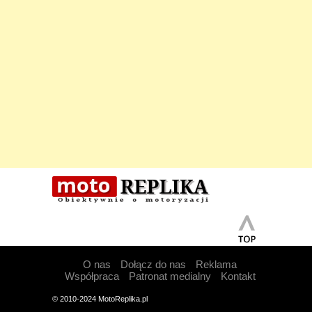
O nas
Dołącz do nas
Reklama
Współpraca
Patronat medialny
Kontakt
© 2010-2024 MotoReplika.pl