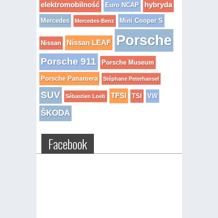
elektromobilność
hybryda
Euro NCAP
Mercedes
Mini Cooper S
Mercedes-Benz
Porsche
Nissan LEAF
Nissan
Porsche 911
Porsche Museum
Porsche Panamera
Stéphane Peterhansel
SUV
TFSI
TSI
VW
Sébastien Loeb
ŠKODA
Facebook