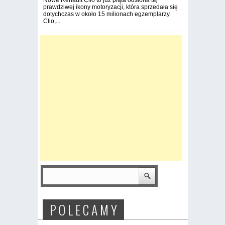
Nowe Renault Clio to już piąta odsłona tej
prawdziwej ikony motoryzacji, która sprzedała się
dotychczas w około 15 milionach egzemplarzy.
Clio,...
P O L E C A M Y