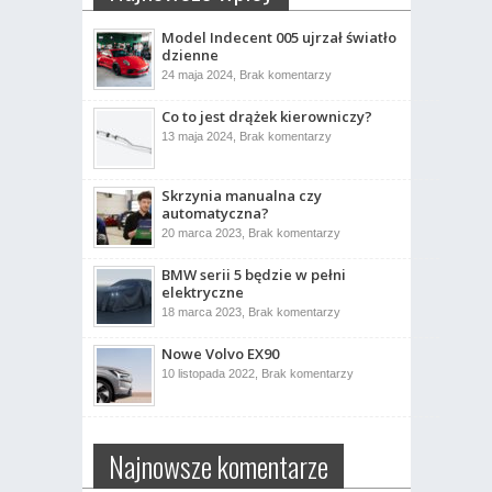
Model Indecent 005 ujrzał światło
dzienne
do
24 maja 2024,
Brak komentarzy
Model
Indecent
Co to jest drążek kierowniczy?
005
ujrzał
do
13 maja 2024,
Brak komentarzy
światło
Co
dzienne
to
jest
drążek
Skrzynia manualna czy
kierowniczy?
automatyczna?
do
20 marca 2023,
Brak komentarzy
Skrzynia
manualna
BMW serii 5 będzie w pełni
czy
automatyczna?
elektryczne
do
18 marca 2023,
Brak komentarzy
BMW
serii
Nowe Volvo EX90
5
będzie
do
10 listopada 2022,
Brak komentarzy
w
Nowe
pełni
Volvo
elektryczne
EX90
Najnowsze komentarze