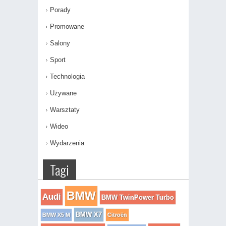
Porady
Promowane
Salony
Sport
Technologia
Używane
Warsztaty
Wideo
Wydarzenia
Tagi
BMW
Audi
BMW TwinPower Turbo
BMW X7
BMW X5 M
Citroën