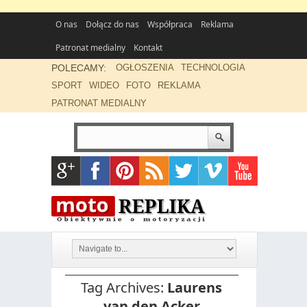
O nas
Dołącz do nas
Współpraca
Reklama
Patronat medialny
Kontakt
POLECAMY:
OGŁOSZENIA
TECHNOLOGIA
SPORT
WIDEO
FOTO
REKLAMA
PATRONAT MEDIALNY
Tag Archives:
Laurens
van den Acker