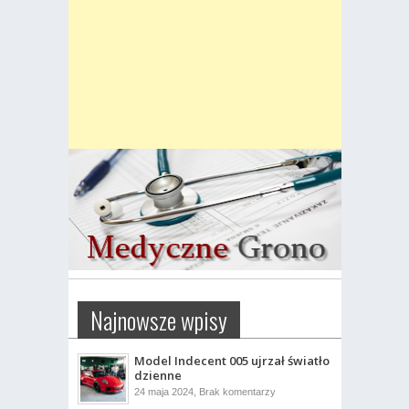
Najnowsze wpisy
Model Indecent 005 ujrzał światło
dzienne
do
24 maja 2024,
Brak komentarzy
Model