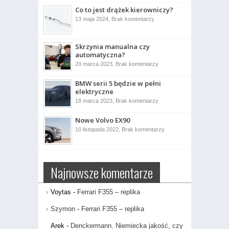
Indecent
Co to jest drążek kierowniczy?
005
ujrzał
do
13 maja 2024,
Brak komentarzy
światło
Co
dzienne
to
jest
drążek
Skrzynia manualna czy
kierowniczy?
automatyczna?
do
20 marca 2023,
Brak komentarzy
Skrzynia
manualna
BMW serii 5 będzie w pełni
czy
automatyczna?
elektryczne
do
18 marca 2023,
Brak komentarzy
BMW
serii
Nowe Volvo EX90
5
będzie
do
10 listopada 2022,
Brak komentarzy
w
Nowe
pełni
Volvo
elektryczne
EX90
Najnowsze komentarze
Voytas
-
Ferrari F355 – replika
Szymon
-
Ferrari F355 – replika
Arek
-
Denckermann. Niemiecka jakość, czy