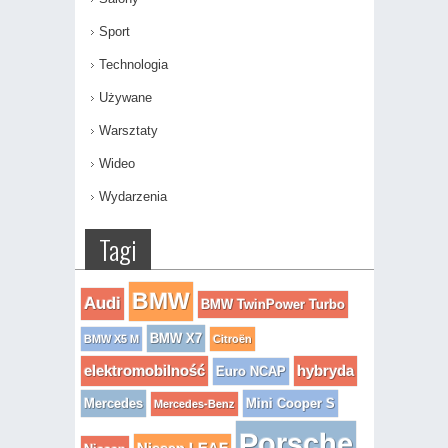
Sport
Technologia
Używane
Warsztaty
Wideo
Wydarzenia
Tagi
BMW
Audi
BMW TwinPower Turbo
BMW X7
BMW X5 M
Citroën
elektromobilność
hybryda
Euro NCAP
Mercedes
Mini Cooper S
Mercedes-Benz
Porsche