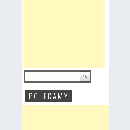
P O L E C A M Y