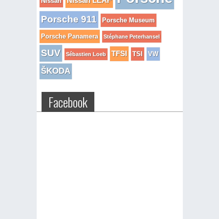
Nissan LEAF
Nissan
Porsche 911
Porsche Museum
Porsche Panamera
Stéphane Peterhansel
SUV
TFSI
TSI
VW
Sébastien Loeb
ŠKODA
Facebook