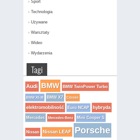
Sport
Technologia
Używane
Warsztaty
Wideo
Wydarzenia
Tagi
BMW
Audi
BMW TwinPower Turbo
BMW X7
BMW X5 M
Citroën
elektromobilność
hybryda
Euro NCAP
Mercedes
Mini Cooper S
Mercedes-Benz
Porsche
Nissan LEAF
Nissan