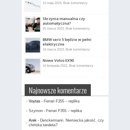
ujrzał
do
13 maja 2024,
Brak komentarzy
światło
Co
dzienne
to
jest
drążek
Skrzynia manualna czy
kierowniczy?
automatyczna?
do
20 marca 2023,
Brak komentarzy
Skrzynia
manualna
BMW serii 5 będzie w pełni
czy
automatyczna?
elektryczne
do
18 marca 2023,
Brak komentarzy
BMW
serii
Nowe Volvo EX90
5
będzie
do
10 listopada 2022,
Brak komentarzy
w
Nowe
pełni
Volvo
elektryczne
EX90
Najnowsze komentarze
Voytas
-
Ferrari F355 – replika
Szymon
-
Ferrari F355 – replika
Arek
-
Denckermann. Niemiecka jakość, czy
chińska tandeta?