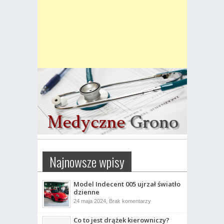
Najnowsze wpisy
Model Indecent 005 ujrzał światło
dzienne
do
24 maja 2024,
Brak komentarzy
Model
Indecent
Co to jest drążek kierowniczy?
005