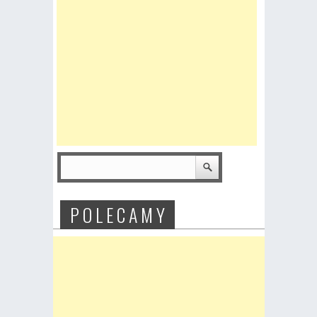
P O L E C A M Y