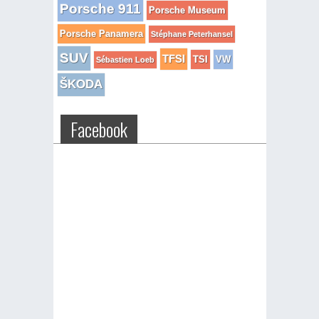
Porsche 911
Porsche Museum
Porsche Panamera
Stéphane Peterhansel
SUV
TFSI
TSI
VW
Sébastien Loeb
ŠKODA
Facebook