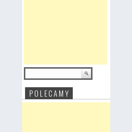
P O L E C A M Y