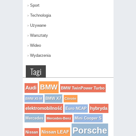
Sport
Technologia
Używane
Warsztaty
Wideo
Wydarzenia
Tagi
BMW
Audi
BMW TwinPower Turbo
BMW X7
BMW X5 M
Citroën
elektromobilność
hybryda
Euro NCAP
Mercedes
Mini Cooper S
Mercedes-Benz
Porsche
Nissan LEAF
Nissan