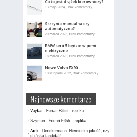
Co to jest drążek kierowniczy?
005
ujrzał
do
13 maja 2024,
Brak komentarzy
światło
Co
dzienne
to
jest
drążek
Skrzynia manualna czy
kierowniczy?
automatyczna?
do
20 marca 2023,
Brak komentarzy
Skrzynia
manualna
BMW serii 5 będzie w pełni
czy
automatyczna?
elektryczne
do
18 marca 2023,
Brak komentarzy
BMW
serii
Nowe Volvo EX90
5
będzie
do
10 listopada 2022,
Brak komentarzy
w
Nowe
pełni
Volvo
elektryczne
EX90
Najnowsze komentarze
Voytas
-
Ferrari F355 – replika
Szymon
-
Ferrari F355 – replika
Arek
-
Denckermann. Niemiecka jakość, czy
chińska tandeta?