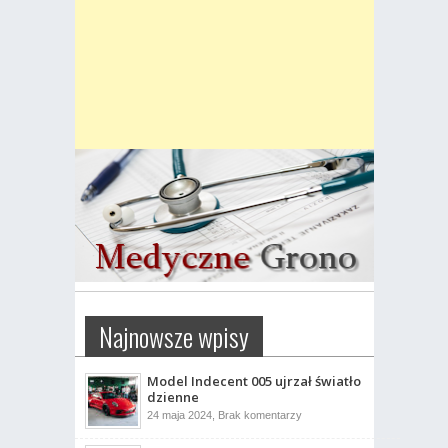
Najnowsze wpisy
Model Indecent 005 ujrzał światło
dzienne
do
24 maja 2024,
Brak komentarzy
Model
Indecent