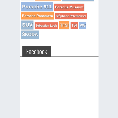
Porsche 911
Porsche Museum
Porsche Panamera
Stéphane Peterhansel
SUV
TFSI
TSI
VW
Sébastien Loeb
ŠKODA
Facebook