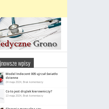
jnowsze wpisy
Model Indecent 005 ujrzał światło
dzienne
do
24 maja 2024,
Brak komentarzy
Model
Indecent
Co to jest drążek kierowniczy?
005
ujrzał
do
13 maja 2024,
Brak komentarzy
światło
Co
dzienne
to
jest
drążek
Skrzynia manualna czy