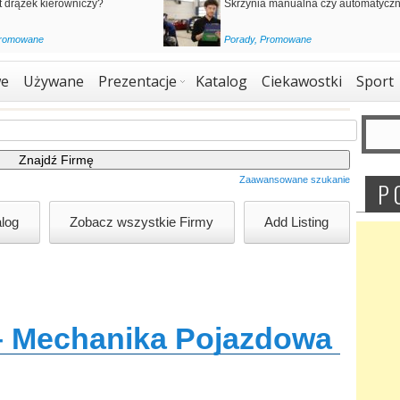
ełni elektryczne
Nowe Volvo EX90
Nowe
,
Promowane
e
Używane
Prezentacje
Katalog
Ciekawostki
Sport
Zaawansowane szukanie
P 
– Mechanika Pojazdowa