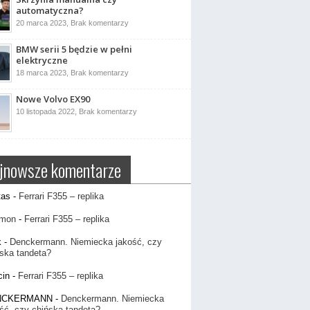
kierowniczy?
automatyczna?
do
20 marca 2023,
Brak komentarzy
Skrzynia
manualna
BMW serii 5 będzie w pełni
czy
automatyczna?
elektryczne
do
18 marca 2023,
Brak komentarzy
BMW
serii
Nowe Volvo EX90
5
będzie
do
10 listopada 2022,
Brak komentarzy
w
Nowe
pełni
Volvo
elektryczne
EX90
jnowsze komentarze
tas
-
Ferrari F355 – replika
mon
-
Ferrari F355 – replika
k
-
Denckermann. Niemiecka jakość, czy
ska tandeta?
cin
-
Ferrari F355 – replika
NCKERMANN
-
Denckermann. Niemiecka
ść, czy chińska tandeta?