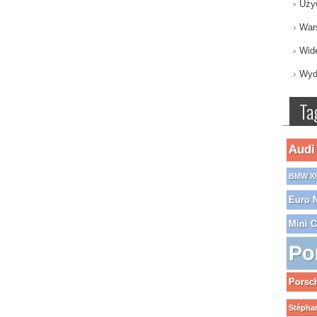
Uży
War
Wid
Wyd
Ta
Audi
BMW X
Euro 
Mini 
Po
Porsc
Stéphan