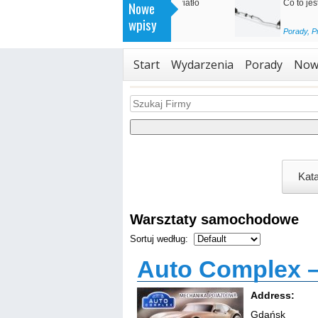
>
Skrzynia manualna czy automatyczna?
Nowe
BMW serii 5 będzie w p
wpisy
<
Porady
,
Promowane
Promowane
,
Technologia
Start
Wydarzenia
Porady
Now
Warsztaty samochodowe
Sortuj według:
Auto Complex 
Address:
Gdańsk