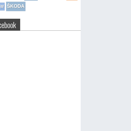
ŠKODA
VW
cebook