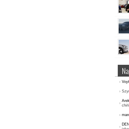
Na
Voy
Szy
Are
chiń
mar
DE
jako