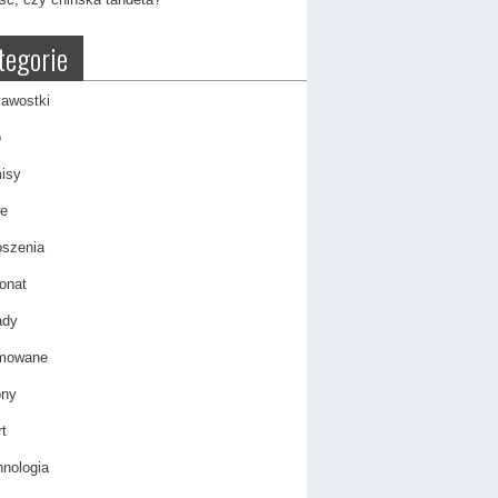
tegorie
awostki
o
isy
e
oszenia
onat
ady
mowane
ony
t
nologia