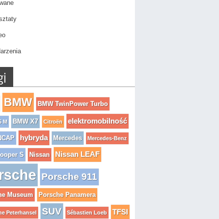
wane
sztaty
eo
arzenia
gi
BMW
BMW TwinPower Turbo
elektromobilność
BMW X7
5 M
Citroën
hybryda
NCAP
Mercedes
Mercedes-Benz
Nissan LEAF
Cooper S
Nissan
rsche
Porsche 911
he Museum
Porsche Panamera
SUV
TFSI
e Peterhansel
Sébastien Loeb