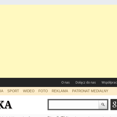
O nas
Dołącz do nas
Współprac
IA
SPORT
WIDEO
FOTO
REKLAMA
PATRONAT MEDIALNY