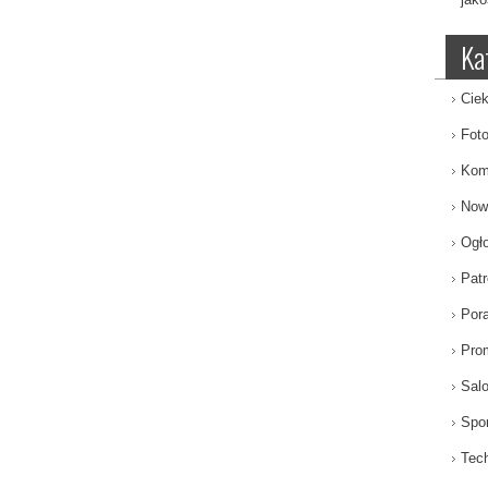
Ka
Ciek
Fot
Kom
Now
Ogł
Patr
Por
Pro
Sal
Spor
Tech