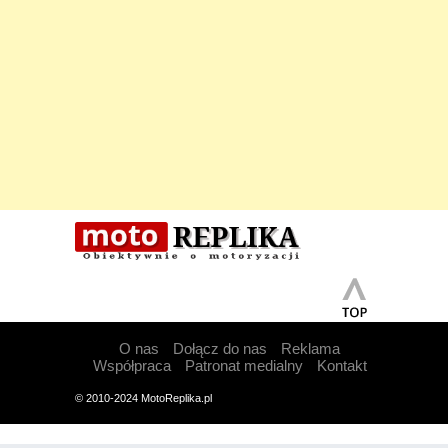
O nas
Dołącz do nas
Reklama
Współpraca
Patronat medialny
Kontakt
© 2010-2024 MotoReplika.pl