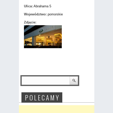
Ulica:
Abrahama 5
Województwo:
pomorskie
Zdjęcie:
P O L E C A M Y