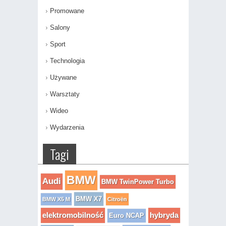
Promowane
Salony
Sport
Technologia
Używane
Warsztaty
Wideo
Wydarzenia
Tagi
BMW
Audi
BMW TwinPower Turbo
BMW X7
BMW X5 M
Citroën
elektromobilność
hybryda
Euro NCAP