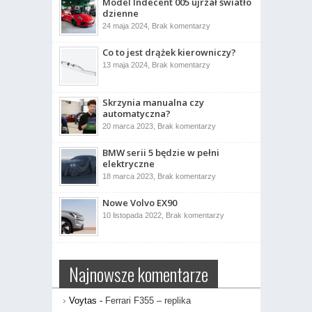
Model Indecent 005 ujrzał światło
dzienne
do
24 maja 2024,
Brak komentarzy
Model
Indecent
Co to jest drążek kierowniczy?
005
ujrzał
do
13 maja 2024,
Brak komentarzy
światło
Co
dzienne
to
jest
drążek
Skrzynia manualna czy
kierowniczy?
automatyczna?
do
20 marca 2023,
Brak komentarzy
Skrzynia
manualna
BMW serii 5 będzie w pełni
czy
automatyczna?
elektryczne
do
18 marca 2023,
Brak komentarzy
BMW
serii
Nowe Volvo EX90
5
będzie
do
10 listopada 2022,
Brak komentarzy
w
Nowe
pełni
Volvo
elektryczne
EX90
Najnowsze komentarze
Voytas
-
Ferrari F355 – replika