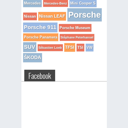
Mercedes
Mini Cooper S
Mercedes-Benz
Porsche
Nissan LEAF
Nissan
Porsche 911
Porsche Museum
Porsche Panamera
Stéphane Peterhansel
SUV
TFSI
TSI
VW
Sébastien Loeb
ŠKODA
Facebook