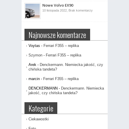
serii
Nowe Volvo EX90
5
będzie
do
10 listopada 2022,
Brak komentarzy
w
Nowe
pełni
Volvo
elektryczne
EX90
Najnowsze komentarze
Voytas
-
Ferrari F355 – replika
Szymon
-
Ferrari F355 – replika
Arek
-
Denckermann. Niemiecka jakość, czy
chińska tandeta?
marcin
-
Ferrari F355 – replika
DENCKERMANN
-
Denckermann. Niemiecka
jakość, czy chińska tandeta?
Kategorie
Ciekawostki
Foto