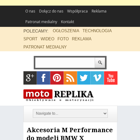
O nas
Dołącz do nas
Współpraca
Reklama
Patronat medialny
Kontakt
POLECAMY:
OGŁOSZENIA
TECHNOLOGIA
SPORT
WIDEO
FOTO
REKLAMA
PATRONAT MEDIALNY
Akcesoria M Performance
do modeli BMW X