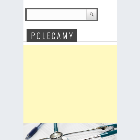
P O L E C A M Y