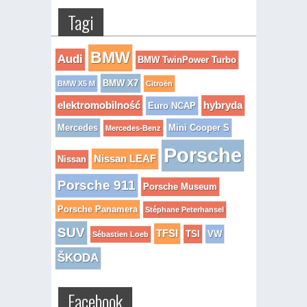
Tagi
BMW
Audi
BMW TwinPower Turbo
BMW X7
BMW X5 M
Citroën
elektromobilność
hybryda
Euro NCAP
Mercedes
Mini Cooper S
Mercedes-Benz
Porsche
Nissan LEAF
Nissan
Porsche 911
Porsche Museum
Porsche Panamera
Stéphane Peterhansel
SUV
TFSI
TSI
VW
Sébastien Loeb
ŠKODA
Facebook