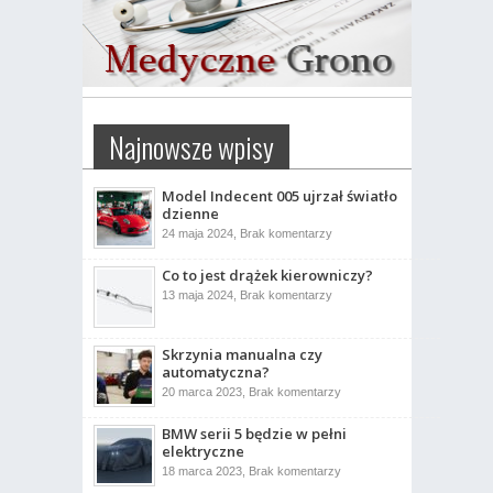
Najnowsze wpisy
Model Indecent 005 ujrzał światło
dzienne
do
24 maja 2024,
Brak komentarzy
Model
Indecent
Co to jest drążek kierowniczy?
005
ujrzał
do
13 maja 2024,
Brak komentarzy
światło
Co
dzienne
to
jest
drążek
Skrzynia manualna czy
kierowniczy?
automatyczna?
do
20 marca 2023,
Brak komentarzy
Skrzynia
manualna
BMW serii 5 będzie w pełni
czy
automatyczna?
elektryczne
do
18 marca 2023,
Brak komentarzy
BMW