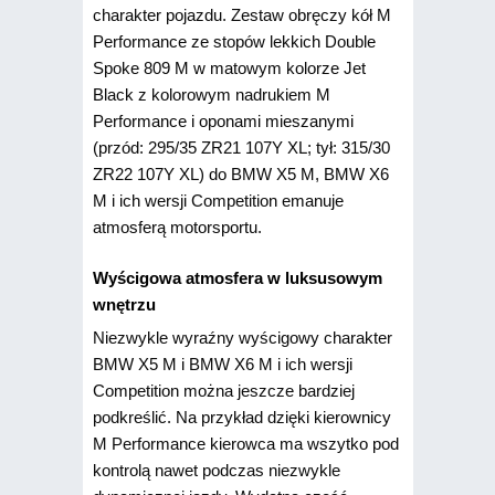
charakter pojazdu. Zestaw obręczy kół M
Performance ze stopów lekkich Double
Spoke 809 M w matowym kolorze Jet
Black z kolorowym nadrukiem M
Performance i oponami mieszanymi
(przód: 295/35 ZR21 107Y XL; tył: 315/30
ZR22 107Y XL) do BMW X5 M, BMW X6
M i ich wersji Competition emanuje
atmosferą motorsportu.
Wyścigowa atmosfera w luksusowym
wnętrzu
Niezwykle wyraźny wyścigowy charakter
BMW X5 M i BMW X6 M i ich wersji
Competition można jeszcze bardziej
podkreślić. Na przykład dzięki kierownicy
M Performance kierowca ma wszytko pod
kontrolą nawet podczas niezwykle