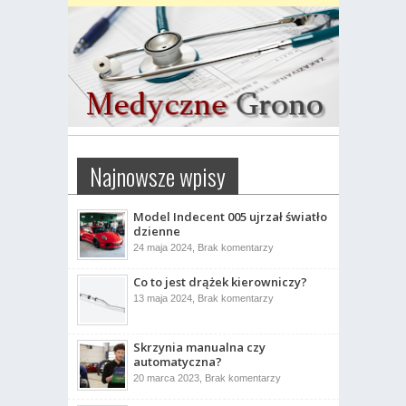
Najnowsze wpisy
Model Indecent 005 ujrzał światło
dzienne
do
24 maja 2024,
Brak komentarzy
Model
Indecent
Co to jest drążek kierowniczy?
005
ujrzał
do
13 maja 2024,
Brak komentarzy
światło
Co
dzienne
to
jest
drążek
Skrzynia manualna czy
kierowniczy?
automatyczna?
do
20 marca 2023,
Brak komentarzy
Skrzynia
manualna