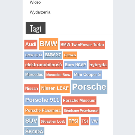
Wideo
Wydarzenia
Tagi
BMW
Audi
BMW TwinPower Turbo
BMW X7
BMW X5 M
Citroën
elektromobilność
hybryda
Euro NCAP
Mercedes
Mini Cooper S
Mercedes-Benz
Porsche
Nissan LEAF
Nissan
Porsche 911
Porsche Museum
Porsche Panamera
Stéphane Peterhansel
SUV
TFSI
TSI
VW
Sébastien Loeb
ŠKODA