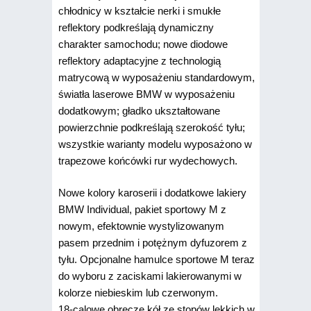
chłodnicy w kształcie nerki i smukłe
reflektory podkreślają dynamiczny
charakter samochodu; nowe diodowe
reflektory adaptacyjne z technologią
matrycową w wyposażeniu standardowym,
światła laserowe BMW w wyposażeniu
dodatkowym; gładko ukształtowane
powierzchnie podkreślają szerokość tyłu;
wszystkie warianty modelu wyposażono w
trapezowe końcówki rur wydechowych.
Nowe kolory karoserii i dodatkowe lakiery
BMW Individual, pakiet sportowy M z
nowym, efektownie wystylizowanym
pasem przednim i potężnym dyfuzorem z
tyłu. Opcjonalne hamulce sportowe M teraz
do wyboru z zaciskami lakierowanymi w
kolorze niebieskim lub czerwonym.
18-calowe obręcze kół ze stopów lekkich w