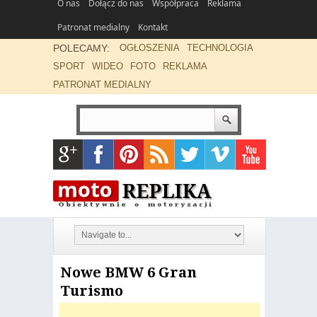
O nas
Dołącz do nas
Współpraca
Reklama
Patronat medialny
Kontakt
POLECAMY:
OGŁOSZENIA
TECHNOLOGIA
SPORT
WIDEO
FOTO
REKLAMA
PATRONAT MEDIALNY
Nowe BMW 6 Gran
Turismo