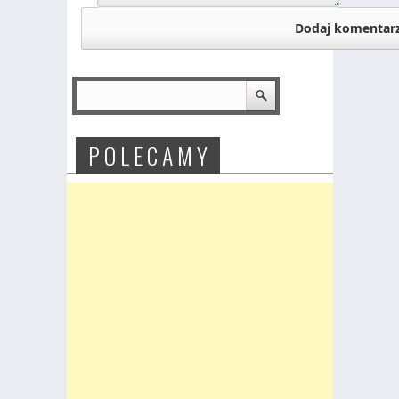
P O L E C A M Y