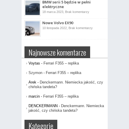
BMW serii 5 będzie w pełni
czy
automatyczna?
elektryczne
do
18 marca 2023,
Brak komentarzy
BMW
serii
Nowe Volvo EX90
5
będzie
do
10 listopada 2022,
Brak komentarzy
w
Nowe
pełni
Volvo
elektryczne
EX90
Najnowsze komentarze
Voytas
-
Ferrari F355 – replika
Szymon
-
Ferrari F355 – replika
Arek
-
Denckermann. Niemiecka jakość, czy
chińska tandeta?
marcin
-
Ferrari F355 – replika
DENCKERMANN
-
Denckermann. Niemiecka
jakość, czy chińska tandeta?
Kategorie