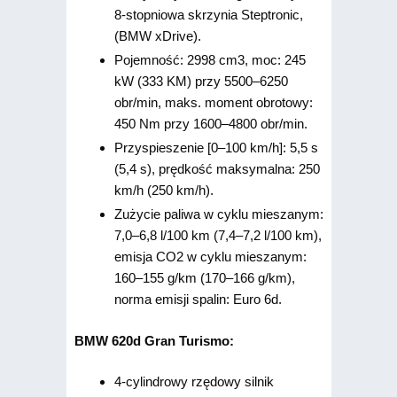
8-stopniowa skrzynia Steptronic,
(BMW xDrive).
Pojemność: 2998 cm3, moc: 245
kW (333 KM) przy 5500–6250
obr/min, maks. moment obrotowy:
450 Nm przy 1600–4800 obr/min.
Przyspieszenie [0–100 km/h]: 5,5 s
(5,4 s), prędkość maksymalna: 250
km/h (250 km/h).
Zużycie paliwa w cyklu mieszanym:
7,0–6,8 l/100 km (7,4–7,2 l/100 km),
emisja CO2 w cyklu mieszanym:
160–155 g/km (170–166 g/km),
norma emisji spalin: Euro 6d.
BMW 620d Gran Turismo:
4-cylindrowy rzędowy silnik