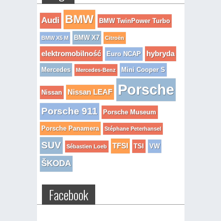
BMW
Audi
BMW TwinPower Turbo
BMW X7
BMW X5 M
Citroën
elektromobilność
hybryda
Euro NCAP
Mercedes
Mini Cooper S
Mercedes-Benz
Porsche
Nissan LEAF
Nissan
Porsche 911
Porsche Museum
Porsche Panamera
Stéphane Peterhansel
SUV
TFSI
TSI
VW
Sébastien Loeb
ŠKODA
Facebook