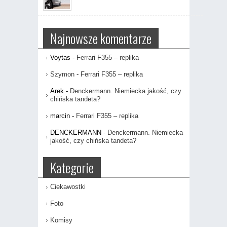
Nowe
pełni
Volvo
elektryczne
EX90
Najnowsze komentarze
Voytas
-
Ferrari F355 – replika
Szymon
-
Ferrari F355 – replika
Arek
-
Denckermann. Niemiecka jakość, czy
chińska tandeta?
marcin
-
Ferrari F355 – replika
DENCKERMANN
-
Denckermann. Niemiecka
jakość, czy chińska tandeta?
Kategorie
Ciekawostki
Foto
Komisy