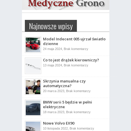
Najnowsze wpisy
Model Indecent 005 ujrzał światło
dzienne
do
24 maja 2024,
Brak komentarzy
Model
Indecent
Co to jest drążek kierowniczy?
005
ujrzał
do
13 maja 2024,
Brak komentarzy
światło
Co
dzienne
to
jest
drążek
Skrzynia manualna czy
kierowniczy?
automatyczna?
do
20 marca 2023,
Brak komentarzy
Skrzynia
manualna
BMW serii 5 będzie w pełni
czy
automatyczna?
elektryczne
do
18 marca 2023,
Brak komentarzy
BMW
serii
Nowe Volvo EX90
5
będzie
do
10 listopada 2022,
Brak komentarzy
w