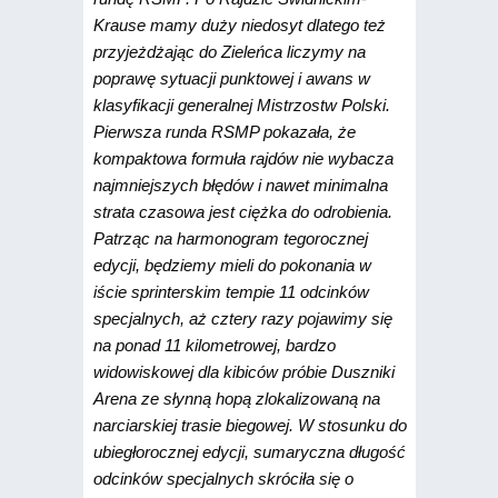
Krause mamy duży niedosyt dlatego też
przyjeżdżając do Zieleńca liczymy na
poprawę sytuacji punktowej i awans w
klasyfikacji generalnej Mistrzostw Polski.
Pierwsza runda RSMP pokazała, że
kompaktowa formuła rajdów nie wybacza
najmniejszych błędów i nawet minimalna
strata czasowa jest ciężka do odrobienia.
Patrząc na harmonogram tegorocznej
edycji, będziemy mieli do pokonania w
iście sprinterskim tempie 11 odcinków
specjalnych, aż cztery razy pojawimy się
na ponad 11 kilometrowej, bardzo
widowiskowej dla kibiców próbie Duszniki
Arena ze słynną hopą zlokalizowaną na
narciarskiej trasie biegowej. W stosunku do
ubiegłorocznej edycji, sumaryczna długość
odcinków specjalnych skróciła się o