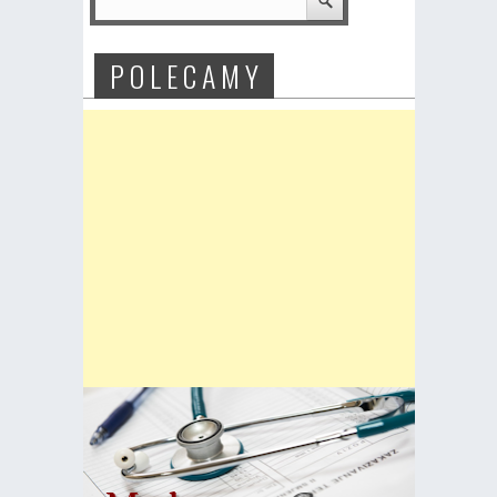
P O L E C A M Y