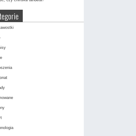
tegorie
awostki
o
isy
e
oszenia
onat
ady
mowane
ony
t
nologia