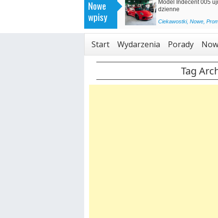
>
Skrzynia manualna czy automatyczna?
Nowe
BMW serii 5 będzie w p
wpisy
<
Porady
,
Promowane
Promowane
,
Technologia
Start
Wydarzenia
Porady
Now
Tag Arc