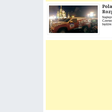
Pola
Rozp
Najleps
Czerwo
będzie.