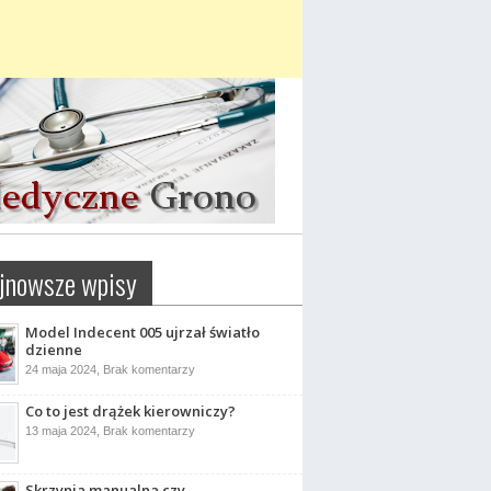
jnowsze wpisy
Model Indecent 005 ujrzał światło
dzienne
do
24 maja 2024,
Brak komentarzy
Model
Indecent
Co to jest drążek kierowniczy?
005
ujrzał
do
13 maja 2024,
Brak komentarzy
światło
Co
dzienne
to
jest
drążek
Skrzynia manualna czy