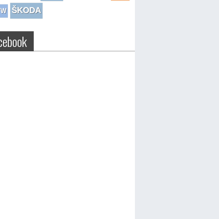
ŠKODA
VW
cebook