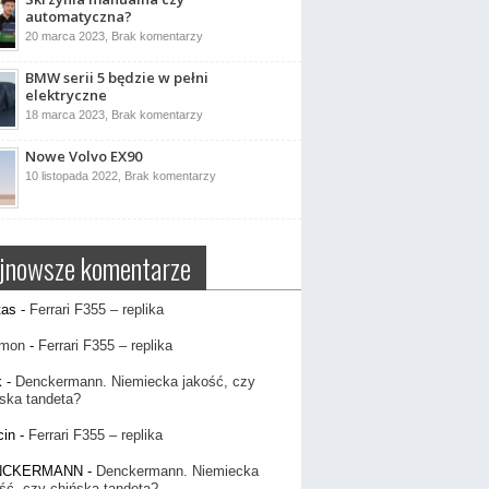
kierowniczy?
automatyczna?
do
20 marca 2023,
Brak komentarzy
Skrzynia
manualna
BMW serii 5 będzie w pełni
czy
automatyczna?
elektryczne
do
18 marca 2023,
Brak komentarzy
BMW
serii
Nowe Volvo EX90
5
będzie
do
10 listopada 2022,
Brak komentarzy
w
Nowe
pełni
Volvo
elektryczne
EX90
jnowsze komentarze
tas
-
Ferrari F355 – replika
mon
-
Ferrari F355 – replika
k
-
Denckermann. Niemiecka jakość, czy
ska tandeta?
cin
-
Ferrari F355 – replika
NCKERMANN
-
Denckermann. Niemiecka
ść, czy chińska tandeta?