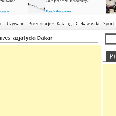
ełni elektryczne
Nowe Volvo EX90
Nowe
,
Promowane
e
Używane
Prezentacje
Katalog
Ciekawostki
Sport
hives:
azjatycki Dakar
P 