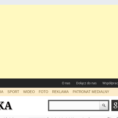
O nas
Dołącz do nas
Współprac
IA
SPORT
WIDEO
FOTO
REKLAMA
PATRONAT MEDIALNY