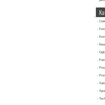
Ka
Ciek
Fot
Kom
Now
Ogł
Patr
Por
Pro
Sal
Spor
Tech