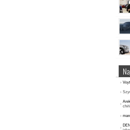
Na
Voy
Szy
Are
chiń
mar
DE
jako