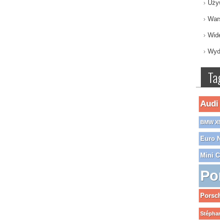
Uży
War
Wid
Wyd
Ta
Audi
BMW X
Euro 
Mini 
Po
Porsc
Stéphan