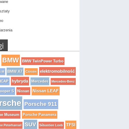
wane
sztaty
eo
arzenia
gi
BMW
BMW TwinPower Turbo
elektromobilność
BMW X7
5 M
Citroën
hybryda
NCAP
Mercedes
Mercedes-Benz
Nissan LEAF
Cooper S
Nissan
rsche
Porsche 911
he Museum
Porsche Panamera
SUV
TFSI
e Peterhansel
Sébastien Loeb