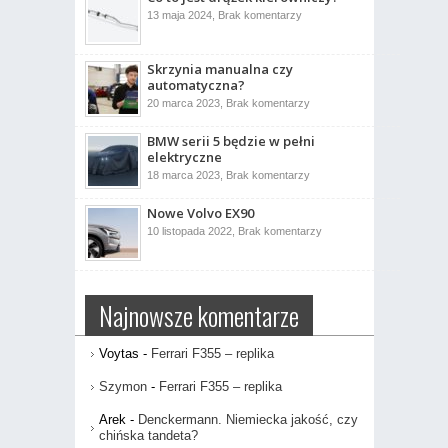
ujrzał
do
13 maja 2024,
Brak komentarzy
światło
Co
dzienne
to
jest
drążek
Skrzynia manualna czy
kierowniczy?
automatyczna?
do
20 marca 2023,
Brak komentarzy
Skrzynia
manualna
BMW serii 5 będzie w pełni
czy
automatyczna?
elektryczne
do
18 marca 2023,
Brak komentarzy
BMW
serii
Nowe Volvo EX90
5
będzie
do
10 listopada 2022,
Brak komentarzy
w
Nowe
pełni
Volvo
elektryczne
EX90
Najnowsze komentarze
Voytas
-
Ferrari F355 – replika
Szymon
-
Ferrari F355 – replika
Arek
-
Denckermann. Niemiecka jakość, czy
chińska tandeta?