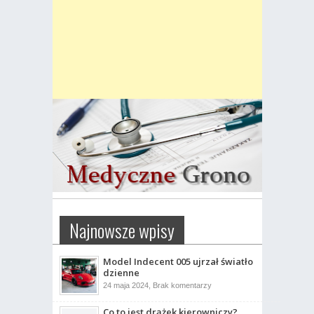
Najnowsze wpisy
Model Indecent 005 ujrzał światło
dzienne
do
24 maja 2024,
Brak komentarzy
Model
Indecent
Co to jest drążek kierowniczy?
005