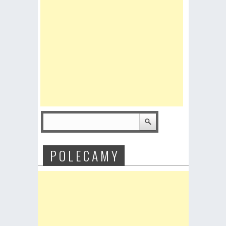
P O L E C A M Y