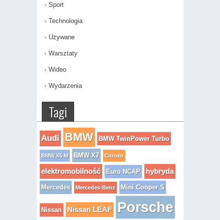
Sport
Technologia
Używane
Warsztaty
Wideo
Wydarzenia
Tagi
BMW
Audi
BMW TwinPower Turbo
BMW X7
BMW X5 M
Citroën
elektromobilność
hybryda
Euro NCAP
Mercedes
Mini Cooper S
Mercedes-Benz
Porsche
Nissan LEAF
Nissan