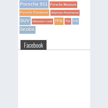
Porsche 911
Porsche Museum
Porsche Panamera
Stéphane Peterhansel
SUV
TFSI
TSI
VW
Sébastien Loeb
ŠKODA
Facebook