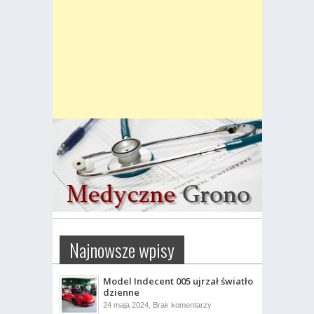
Najnowsze wpisy
Model Indecent 005 ujrzał światło
dzienne
do
24 maja 2024,
Brak komentarzy
Model