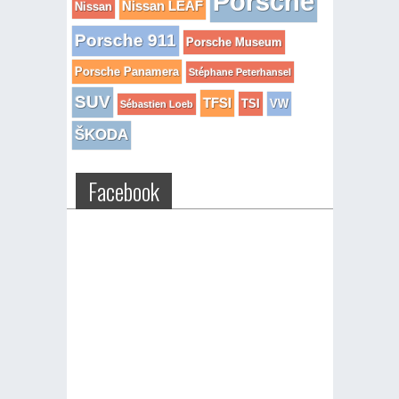
Porsche
Nissan LEAF
Nissan
Porsche 911
Porsche Museum
Porsche Panamera
Stéphane Peterhansel
SUV
TFSI
TSI
VW
Sébastien Loeb
ŠKODA
Facebook