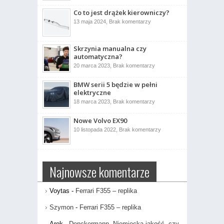
Indecent
Co to jest drążek kierowniczy?
005
ujrzał
do
13 maja 2024,
Brak komentarzy
światło
Co
dzienne
to
jest
drążek
Skrzynia manualna czy
kierowniczy?
automatyczna?
do
20 marca 2023,
Brak komentarzy
Skrzynia
manualna
BMW serii 5 będzie w pełni
czy
automatyczna?
elektryczne
do
18 marca 2023,
Brak komentarzy
BMW
serii
Nowe Volvo EX90
5
będzie
do
10 listopada 2022,
Brak komentarzy
w
Nowe
pełni
Volvo
elektryczne
EX90
Najnowsze komentarze
Voytas
-
Ferrari F355 – replika
Szymon
-
Ferrari F355 – replika
Arek
-
Denckermann. Niemiecka jakość, czy