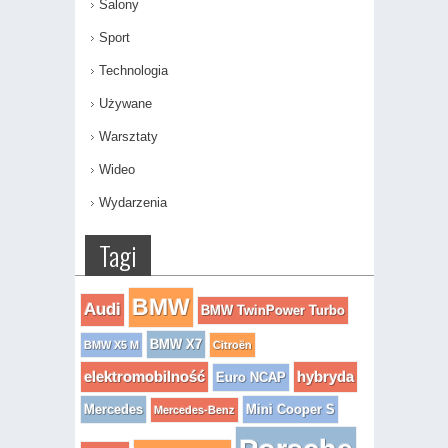
Salony
Sport
Technologia
Używane
Warsztaty
Wideo
Wydarzenia
Tagi
BMW
Audi
BMW TwinPower Turbo
BMW X7
BMW X5 M
Citroën
elektromobilność
hybryda
Euro NCAP
Mercedes
Mini Cooper S
Mercedes-Benz