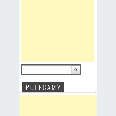
P O L E C A M Y