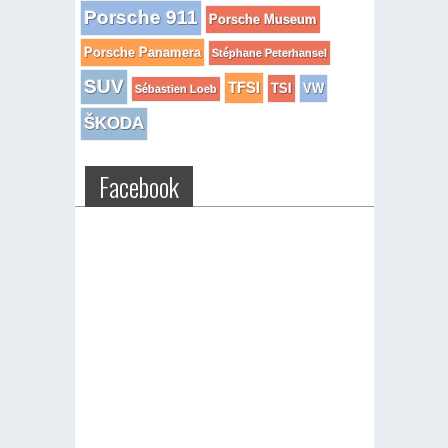
Porsche 911
Porsche Museum
Porsche Panamera
Stéphane Peterhansel
SUV
TFSI
TSI
VW
Sébastien Loeb
ŠKODA
Facebook