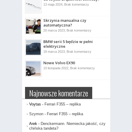
ujrzał
do
13 maja 2024,
Brak komentarzy
światło
Co
dzienne
to
jest
drążek
Skrzynia manualna czy
kierowniczy?
automatyczna?
do
20 marca 2023,
Brak komentarzy
Skrzynia
manualna
BMW serii 5 będzie w pełni
czy
automatyczna?
elektryczne
do
18 marca 2023,
Brak komentarzy
BMW
serii
Nowe Volvo EX90
5
będzie
do
10 listopada 2022,
Brak komentarzy
w
Nowe
pełni
Volvo
elektryczne
EX90
Najnowsze komentarze
Voytas
-
Ferrari F355 – replika
Szymon
-
Ferrari F355 – replika
Arek
-
Denckermann. Niemiecka jakość, czy
chińska tandeta?