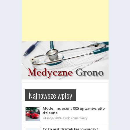
Najnowsze wpisy
Model Indecent 005 ujrzał światło
dzienne
do
24 maja 2024,
Brak komentarzy
Model
Indecent
Co to jest drążek kierowniczy?
005