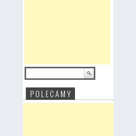
P O L E C A M Y