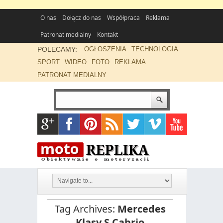
O nas
Dołącz do nas
Współpraca
Reklama
Patronat medialny
Kontakt
POLECAMY:
OGŁOSZENIA
TECHNOLOGIA
SPORT
WIDEO
FOTO
REKLAMA
PATRONAT MEDIALNY
Tag Archives:
Mercedes
Klasy S Cabrio