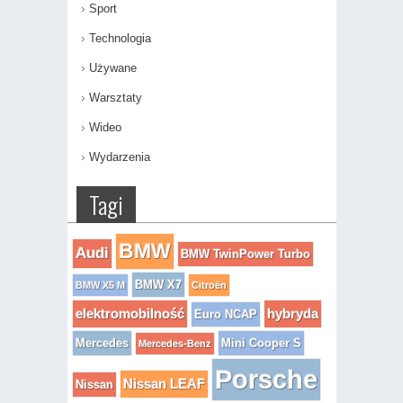
Sport
Technologia
Używane
Warsztaty
Wideo
Wydarzenia
Tagi
BMW
Audi
BMW TwinPower Turbo
BMW X7
BMW X5 M
Citroën
elektromobilność
hybryda
Euro NCAP
Mercedes
Mini Cooper S
Mercedes-Benz
Porsche
Nissan LEAF
Nissan