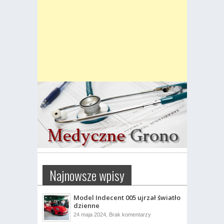
Najnowsze wpisy
Model Indecent 005 ujrzał światło
dzienne
do
24 maja 2024,
Brak komentarzy
Model