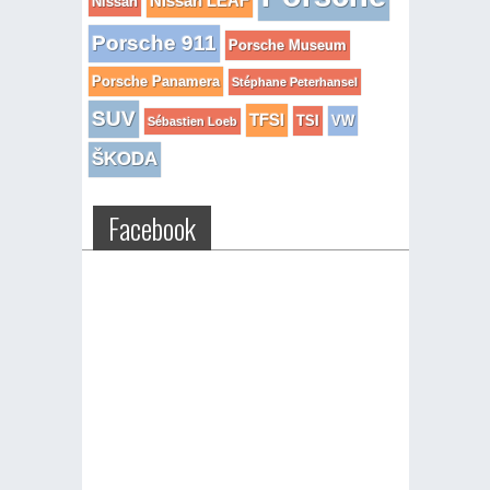
Nissan LEAF
Nissan
Porsche 911
Porsche Museum
Porsche Panamera
Stéphane Peterhansel
SUV
TFSI
TSI
VW
Sébastien Loeb
ŠKODA
Facebook