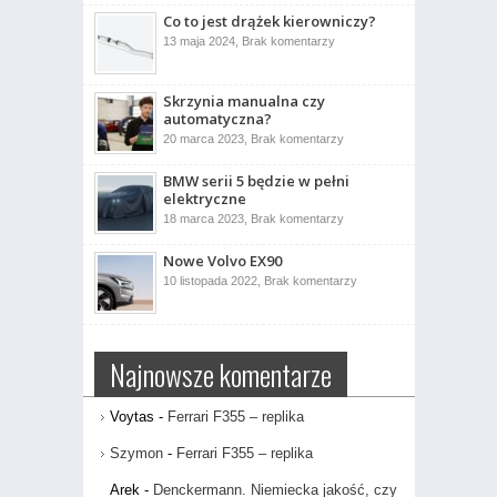
Indecent
Co to jest drążek kierowniczy?
005
ujrzał
do
13 maja 2024,
Brak komentarzy
światło
Co
dzienne
to
jest
drążek
Skrzynia manualna czy
kierowniczy?
automatyczna?
do
20 marca 2023,
Brak komentarzy
Skrzynia
manualna
BMW serii 5 będzie w pełni
czy
automatyczna?
elektryczne
do
18 marca 2023,
Brak komentarzy
BMW
serii
Nowe Volvo EX90
5
będzie
do
10 listopada 2022,
Brak komentarzy
w
Nowe
pełni
Volvo
elektryczne
EX90
Najnowsze komentarze
Voytas
-
Ferrari F355 – replika
Szymon
-
Ferrari F355 – replika
Arek
-
Denckermann. Niemiecka jakość, czy