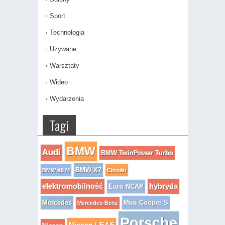
Sport
Technologia
Używane
Warsztaty
Wideo
Wydarzenia
Tagi
BMW
Audi
BMW TwinPower Turbo
BMW X7
BMW X5 M
Citroën
elektromobilność
hybryda
Euro NCAP
Mercedes
Mini Cooper S
Mercedes-Benz
Porsche