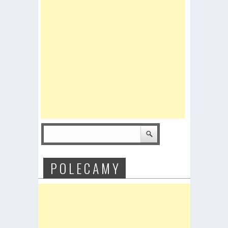
P O L E C A M Y