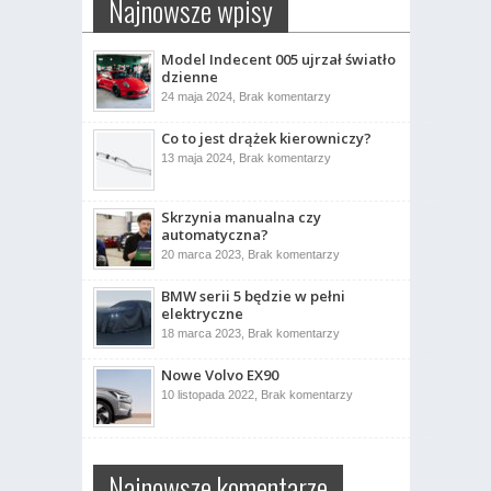
Najnowsze wpisy
Model Indecent 005 ujrzał światło
dzienne
do
24 maja 2024,
Brak komentarzy
Model
Indecent
Co to jest drążek kierowniczy?
005
ujrzał
do
13 maja 2024,
Brak komentarzy
światło
Co
dzienne
to
jest
drążek
Skrzynia manualna czy
kierowniczy?
automatyczna?
do
20 marca 2023,
Brak komentarzy
Skrzynia
manualna
BMW serii 5 będzie w pełni
czy
automatyczna?
elektryczne
do
18 marca 2023,
Brak komentarzy
BMW
serii
Nowe Volvo EX90
5
będzie
do
10 listopada 2022,
Brak komentarzy
w
Nowe
pełni
Volvo
elektryczne
EX90
Najnowsze komentarze