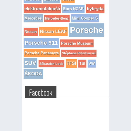
elektromobilność
hybryda
Euro NCAP
Mercedes
Mini Cooper S
Mercedes-Benz
Porsche
Nissan LEAF
Nissan
Porsche 911
Porsche Museum
Porsche Panamera
Stéphane Peterhansel
SUV
TFSI
TSI
VW
Sébastien Loeb
ŠKODA
Facebook