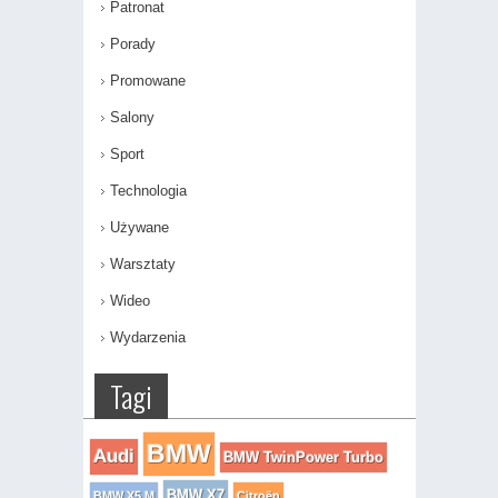
Patronat
Porady
Promowane
Salony
Sport
Technologia
Używane
Warsztaty
Wideo
Wydarzenia
Tagi
BMW
Audi
BMW TwinPower Turbo
BMW X7
BMW X5 M
Citroën