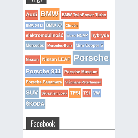
BMW
Audi
BMW TwinPower Turbo
BMW X7
BMW X5 M
Citroën
elektromobilność
hybryda
Euro NCAP
Mercedes
Mini Cooper S
Mercedes-Benz
Porsche
Nissan LEAF
Nissan
Porsche 911
Porsche Museum
Porsche Panamera
Stéphane Peterhansel
SUV
TFSI
TSI
VW
Sébastien Loeb
ŠKODA
Facebook