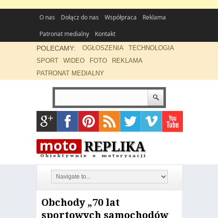
O nas
Dołącz do nas
Współpraca
Reklama
Patronat medialny
Kontakt
POLECAMY:
OGŁOSZENIA
TECHNOLOGIA
SPORT
WIDEO
FOTO
REKLAMA
PATRONAT MEDIALNY
Obchody „70 lat
sportowych samochodów