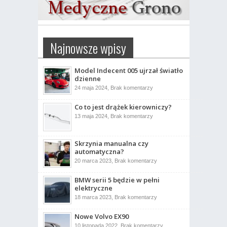
Najnowsze wpisy
Model Indecent 005 ujrzał światło
dzienne
do
24 maja 2024,
Brak komentarzy
Model
Indecent
Co to jest drążek kierowniczy?
005
ujrzał
do
13 maja 2024,
Brak komentarzy
światło
Co
dzienne
to
jest
drążek
Skrzynia manualna czy
kierowniczy?
automatyczna?
do
20 marca 2023,
Brak komentarzy
Skrzynia
manualna
BMW serii 5 będzie w pełni
czy
automatyczna?
elektryczne
do
18 marca 2023,
Brak komentarzy
BMW
serii
Nowe Volvo EX90
5
będzie
do
10 listopada 2022,
Brak komentarzy
w