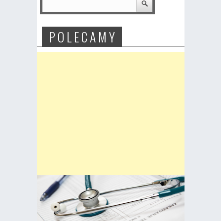
P O L E C A M Y