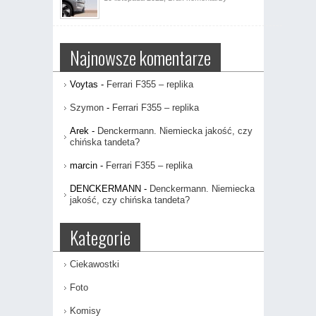
Nowe
pełni
Volvo
elektryczne
EX90
Najnowsze komentarze
Voytas
-
Ferrari F355 – replika
Szymon
-
Ferrari F355 – replika
Arek
-
Denckermann. Niemiecka jakość, czy
chińska tandeta?
marcin
-
Ferrari F355 – replika
DENCKERMANN
-
Denckermann. Niemiecka
jakość, czy chińska tandeta?
Kategorie
Ciekawostki
Foto
Komisy