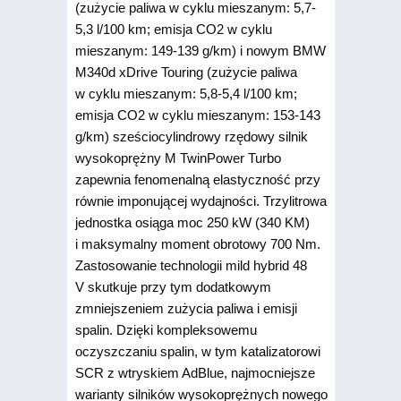
(zużycie paliwa w cyklu mieszanym: 5,7-
5,3 l/100 km; emisja CO2 w cyklu
mieszanym: 149-139 g/km) i nowym BMW
M340d xDrive Touring (zużycie paliwa
w cyklu mieszanym: 5,8-5,4 l/100 km;
emisja CO2 w cyklu mieszanym: 153-143
g/km) sześciocylindrowy rzędowy silnik
wysokoprężny M TwinPower Turbo
zapewnia fenomenalną elastyczność przy
równie imponującej wydajności. Trzylitrowa
jednostka osiąga moc 250 kW (340 KM)
i maksymalny moment obrotowy 700 Nm.
Zastosowanie technologii mild hybrid 48
V skutkuje przy tym dodatkowym
zmniejszeniem zużycia paliwa i emisji
spalin. Dzięki kompleksowemu
oczyszczaniu spalin, w tym katalizatorowi
SCR z wtryskiem AdBlue, najmocniejsze
warianty silników wysokoprężnych nowego