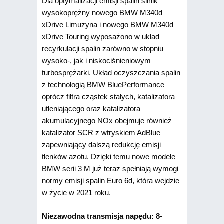
Dla optymalizacji emisji spalin silnik
wysokoprężny nowego BMW M340d
xDrive Limuzyna i nowego BMW M340d
xDrive Touring wyposażono w układ
recyrkulacji spalin zarówno w stopniu
wysoko-, jak i niskociśnieniowym
turbosprężarki. Układ oczyszczania spalin
z technologią BMW BluePerformance
oprócz filtra cząstek stałych, katalizatora
utleniającego oraz katalizatora
akumulacyjnego NOx obejmuje również
katalizator SCR z wtryskiem AdBlue
zapewniający dalszą redukcję emisji
tlenków azotu. Dzięki temu nowe modele
BMW serii 3 M już teraz spełniają wymogi
normy emisji spalin Euro 6d, która wejdzie
w życie w 2021 roku.
Niezawodna transmisja napędu: 8-