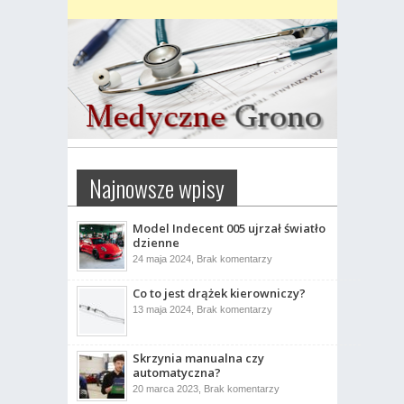
Najnowsze wpisy
Model Indecent 005 ujrzał światło
dzienne
do
24 maja 2024,
Brak komentarzy
Model
Indecent
Co to jest drążek kierowniczy?
005
ujrzał
do
13 maja 2024,
Brak komentarzy
światło
Co
dzienne
to
jest
drążek
Skrzynia manualna czy
kierowniczy?
automatyczna?
do
20 marca 2023,
Brak komentarzy
Skrzynia