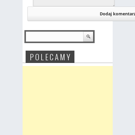
P O L E C A M Y