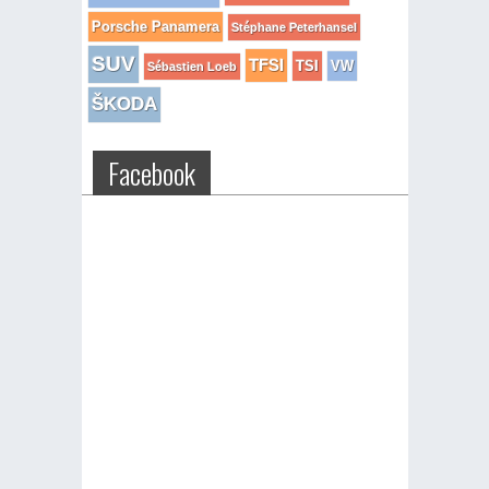
Porsche Panamera
Stéphane Peterhansel
SUV
TFSI
TSI
VW
Sébastien Loeb
ŠKODA
Facebook