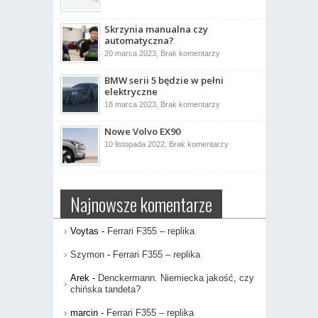
dzienne
to
jest
drążek
Skrzynia manualna czy
kierowniczy?
automatyczna?
do
20 marca 2023,
Brak komentarzy
Skrzynia
manualna
BMW serii 5 będzie w pełni
czy
automatyczna?
elektryczne
do
18 marca 2023,
Brak komentarzy
BMW
serii
Nowe Volvo EX90
5
będzie
do
10 listopada 2022,
Brak komentarzy
w
Nowe
pełni
Volvo
elektryczne
EX90
Najnowsze komentarze
Voytas
-
Ferrari F355 – replika
Szymon
-
Ferrari F355 – replika
Arek
-
Denckermann. Niemiecka jakość, czy
chińska tandeta?
marcin
-
Ferrari F355 – replika