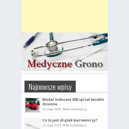
Najnowsze wpisy
Model Indecent 005 ujrzał światło
dzienne
do
24 maja 2024,
Brak komentarzy
Model
Indecent
Co to jest drążek kierowniczy?
005
ujrzał
do
13 maja 2024,
Brak komentarzy
światło
Co