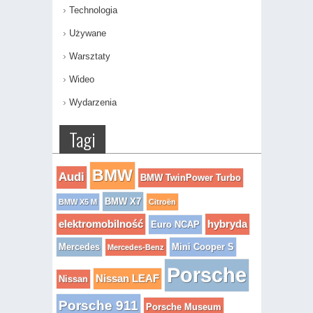
Technologia
Używane
Warsztaty
Wideo
Wydarzenia
Tagi
BMW
Audi
BMW TwinPower Turbo
BMW X7
BMW X5 M
Citroën
elektromobilność
hybryda
Euro NCAP
Mercedes
Mini Cooper S
Mercedes-Benz
Porsche
Nissan LEAF
Nissan
Porsche 911
Porsche Museum