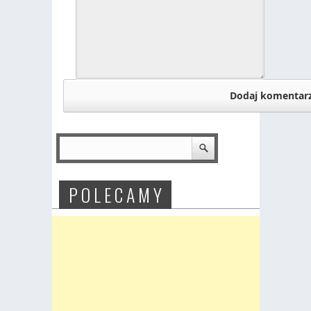
P O L E C A M Y