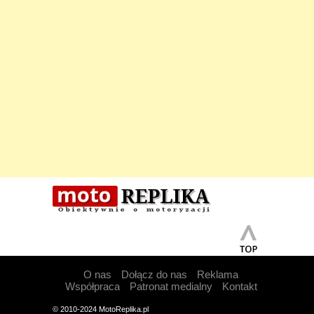
O nas
Dołącz do nas
Reklama
Współpraca
Patronat medialny
Kontakt
© 2010-2024 MotoReplika.pl