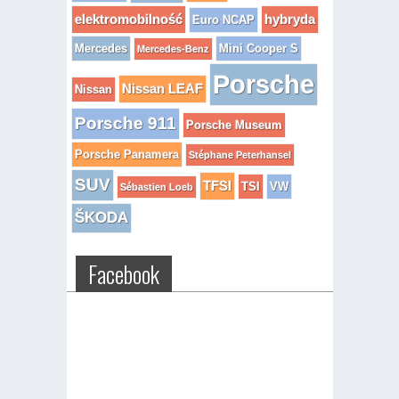
elektromobilność
hybryda
Euro NCAP
Mercedes
Mini Cooper S
Mercedes-Benz
Porsche
Nissan LEAF
Nissan
Porsche 911
Porsche Museum
Porsche Panamera
Stéphane Peterhansel
SUV
TFSI
TSI
VW
Sébastien Loeb
ŠKODA
Facebook