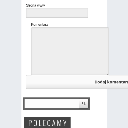
Strona www
Komentarz
P O L E C A M Y