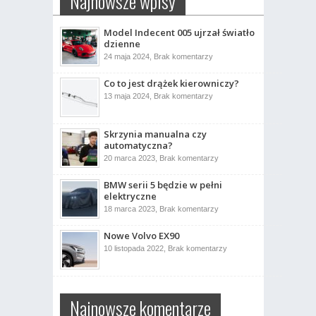
Najnowsze wpisy
Model Indecent 005 ujrzał światło
dzienne
do
24 maja 2024,
Brak komentarzy
Model
Indecent
Co to jest drążek kierowniczy?
005
ujrzał
do
13 maja 2024,
Brak komentarzy
światło
Co
dzienne
to
jest
drążek
Skrzynia manualna czy
kierowniczy?
automatyczna?
do
20 marca 2023,
Brak komentarzy
Skrzynia
manualna
BMW serii 5 będzie w pełni
czy
automatyczna?
elektryczne
do
18 marca 2023,
Brak komentarzy
BMW
serii
Nowe Volvo EX90
5
będzie
do
10 listopada 2022,
Brak komentarzy
w
Nowe
pełni
Volvo
elektryczne
EX90
Najnowsze komentarze