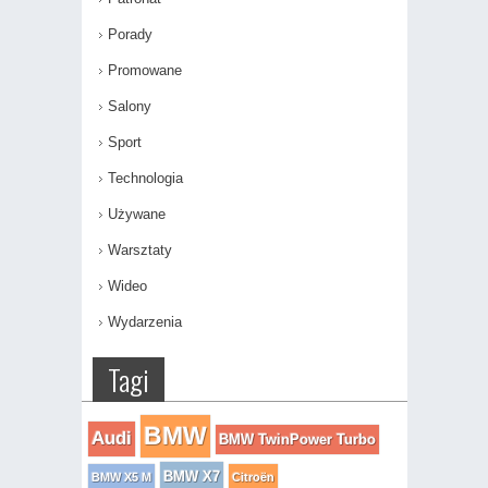
Porady
Promowane
Salony
Sport
Technologia
Używane
Warsztaty
Wideo
Wydarzenia
Tagi
BMW
Audi
BMW TwinPower Turbo
BMW X7
BMW X5 M
Citroën