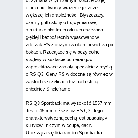
utrzymana w tym samym kolorze co jej
otoczenie, tworzy wrażenie jeszcze
większej ich drapieżności. Błyszczący,
czarny grill osłony o trójwymiarowej
strukturze plastra miodu umieszczono
głębiej i bezpośrednio wpasowano w
zderzak RS z dużymi wlotami powietrza po
bokach. Rzucające się w oczy dolne
spojlery w kształcie bumerangów,
zaprojektowane zostały specjalnie z myślą
o RS Q3. Geny RS widoczne są również w
wąskich szczelinach tuż nad osłoną
chłodnicy Singleframe.
RS Q3 Sportback ma wysokość 1557 mm.
Jest o 45 mm niższe niż RS Q3. Jego
charakterystyczną cechą jest opadający
ku tyłowi, niczym w coupé, dach.
Unosząca się linia ramion Sportbacka