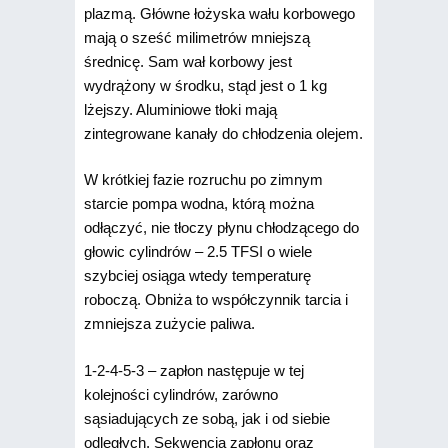
plazmą. Główne łożyska wału korbowego
mają o sześć milimetrów mniejszą
średnicę. Sam wał korbowy jest
wydrążony w środku, stąd jest o 1 kg
lżejszy. Aluminiowe tłoki mają
zintegrowane kanały do chłodzenia olejem.
W krótkiej fazie rozruchu po zimnym
starcie pompa wodna, którą można
odłączyć, nie tłoczy płynu chłodzącego do
głowic cylindrów – 2.5 TFSI o wiele
szybciej osiąga wtedy temperaturę
roboczą. Obniża to współczynnik tarcia i
zmniejsza zużycie paliwa.
1-2-4-5-3 – zapłon następuje w tej
kolejności cylindrów, zarówno
sąsiadujących ze sobą, jak i od siebie
odległych. Sekwencja zapłonu oraz