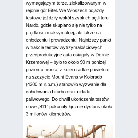
wymagającym torze, zlokalizowanym w
rejonie gór Eifel. We Włoszech pojazdy
testowe jeździły wokół szybkich pętli toru
Nardò, gdzie skupiano się nie tylko na
prędkości maksymalnej, ale także na
chłodzeniu i prowadzeniu. Najniższy punkt
w trakcie testów wytrzymałościowych
przedprodukcyjne auta osiągały w Dolinie
Krzemowej – było to około 90 m poniżej
poziomu morza; z kolei rzadkie powietrze
na szczycie Mount Evans w Kolorado
(4300 m n.p.m.) stanowiło wyzwanie dla
doładowania biturbo oraz układu
paliwowego. Do chwili ukończenia testów
nowe „911” pokonały łącznie dystans około
3 milionów kilometrów.