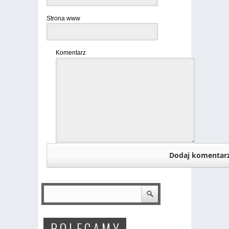
Strona www
Komentarz
P O L E C A M Y