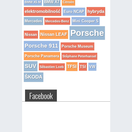
BMW X7
BMW X5 M
Citroën
elektromobilność
hybryda
Euro NCAP
Mercedes
Mini Cooper S
Mercedes-Benz
Porsche
Nissan LEAF
Nissan
Porsche 911
Porsche Museum
Porsche Panamera
Stéphane Peterhansel
SUV
TFSI
TSI
VW
Sébastien Loeb
ŠKODA
Facebook