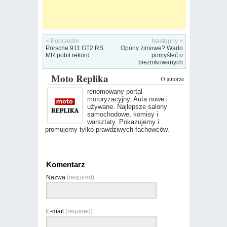
< Poprzedni
Następny >
Porsche 911 GT2 RS
Opony zimowe? Warto
MR pobił rekord
pomyśleć o
bieżnikowanych
Moto Replika
O autorze
renomowany portal
motoryzacyjny. Auta nowe i
używane. Najlepsze salony
samochodowe, komisy i
warsztaty. Pokazujemy i
promujemy tylko prawdziwych fachowców.
Komentarz
Nazwa
(required)
E-mail
(required)