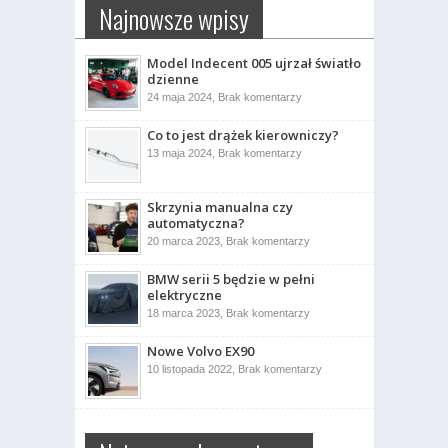
Najnowsze wpisy
Model Indecent 005 ujrzał światło
dzienne
do
24 maja 2024,
Brak komentarzy
Model
Indecent
Co to jest drążek kierowniczy?
005
ujrzał
do
13 maja 2024,
Brak komentarzy
światło
Co
dzienne
to
jest
drążek
Skrzynia manualna czy
kierowniczy?
automatyczna?
do
20 marca 2023,
Brak komentarzy
Skrzynia
manualna
BMW serii 5 będzie w pełni
czy
automatyczna?
elektryczne
do
18 marca 2023,
Brak komentarzy
BMW
serii
Nowe Volvo EX90
5
będzie
do
10 listopada 2022,
Brak komentarzy
w
Nowe
pełni
Volvo
elektryczne
EX90