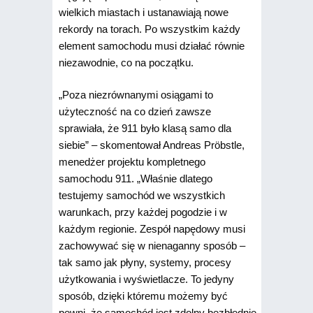
wielkich miastach i ustanawiają nowe
rekordy na torach. Po wszystkim każdy
element samochodu musi działać równie
niezawodnie, co na początku.
„Poza niezrównanymi osiągami to
użyteczność na co dzień zawsze
sprawiała, że 911 było klasą samo dla
siebie” – skomentował Andreas Pröbstle,
menedżer projektu kompletnego
samochodu 911. „Właśnie dlatego
testujemy samochód we wszystkich
warunkach, przy każdej pogodzie i w
każdym regionie. Zespół napędowy musi
zachowywać się w nienaganny sposób –
tak samo jak płyny, systemy, procesy
użytkowania i wyświetlacze. To jedyny
sposób, dzięki któremu możemy być
pewni, że samochód jest zdolny bezbłędnie