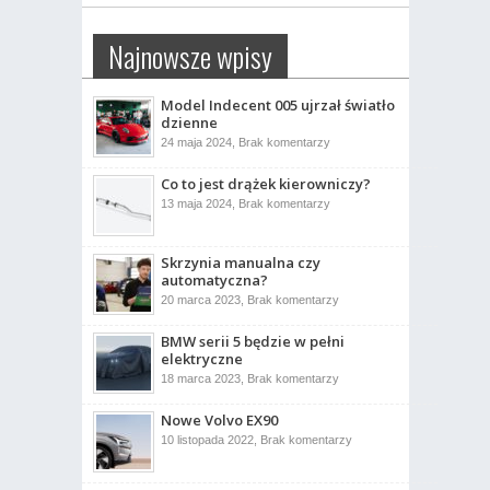
Najnowsze wpisy
Model Indecent 005 ujrzał światło
dzienne
do
24 maja 2024,
Brak komentarzy
Model
Indecent
Co to jest drążek kierowniczy?
005
ujrzał
do
13 maja 2024,
Brak komentarzy
światło
Co
dzienne
to
jest
drążek
Skrzynia manualna czy
kierowniczy?
automatyczna?
do
20 marca 2023,
Brak komentarzy
Skrzynia
manualna
BMW serii 5 będzie w pełni
czy
automatyczna?
elektryczne
do
18 marca 2023,
Brak komentarzy
BMW
serii
Nowe Volvo EX90
5
będzie
do
10 listopada 2022,
Brak komentarzy
w
Nowe
pełni
Volvo
elektryczne
EX90