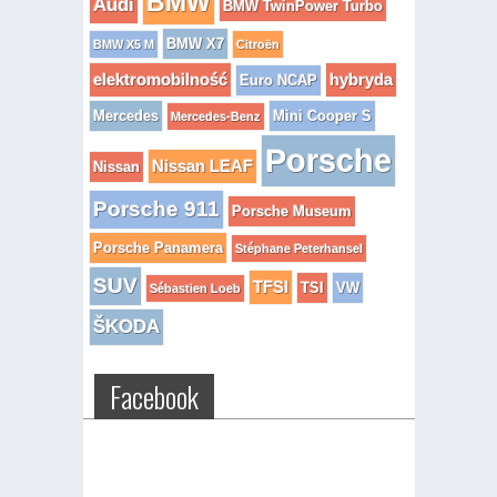
BMW
Audi
BMW TwinPower Turbo
BMW X7
BMW X5 M
Citroën
elektromobilność
hybryda
Euro NCAP
Mercedes
Mini Cooper S
Mercedes-Benz
Porsche
Nissan LEAF
Nissan
Porsche 911
Porsche Museum
Porsche Panamera
Stéphane Peterhansel
SUV
TFSI
TSI
VW
Sébastien Loeb
ŠKODA
Facebook