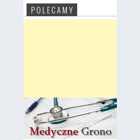
P O L E C A M Y